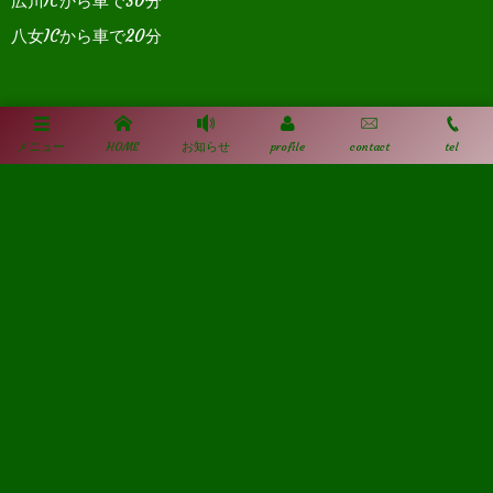
広川ICから車で30分
八女ICから車で20分
ダニエルイノウエミュージアム（旧ほたると石
メニュー
HOME
お知らせ
profile
contact
tel
橋の館）方面からアクセス
動
画
プ
レ
ー
ヤ
ー