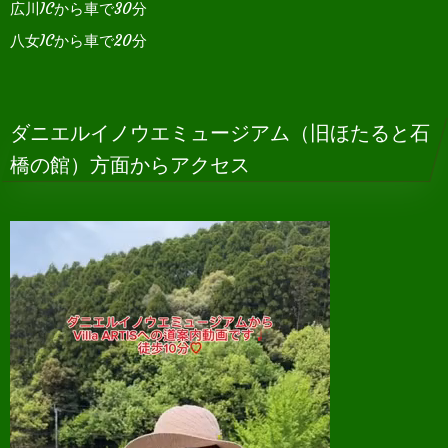
広川ICから車で30分
八女ICから車で20分
ダニエルイノウエミュージアム（旧ほたると石
橋の館）方面からアクセス
動
画
プ
レ
ー
ヤ
ー