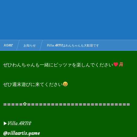
HOME
お知らせ
Villa ARTISはわんちゃんも大歓迎です
ぜひわんちゃんも一緒にピッツァを楽しんでください
ぜひ週末遊びに来てください
≣≣≣≣≣✿≣≣≣≣≣≣≣≣≣≣≣≣≣≣≣≣≣≣≣≣≣≣≣≣≣≣
▶Villa ARTIS
@villaartis.yame