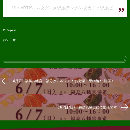
Villa ARTIS 八女グルメ/八女ランチ/八女カフェ/八女ピッツァ/八女ディナー(@villaartis.yame)がシェアした投稿
お知らせ
6月7日 福島八幡宮 福分けマルシェ 〜お野菜・果物編〜 開催！
6月7日(日) 福島八幡宮にて出店です