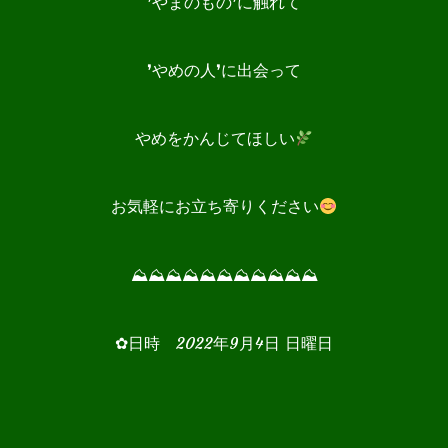
❜やまのもの❜に触れて
❜やめの人❜に出会って
やめをかんじてほしい
お気軽にお立ち寄りください
⛰⛰⛰⛰⛰⛰⛰⛰⛰⛰⛰
✿日時 2022年9月4日 日曜日