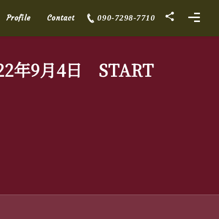
Profile
Contact
090-7298-7710
年9月4日 START